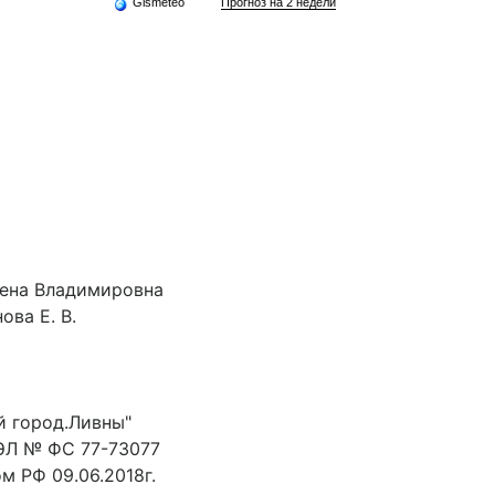
Gismeteo
Прогноз на 2 недели
лена Владимировна
ова Е. В.
й город.Ливны"
ЭЛ № ФС 77-73077
 РФ 09.06.2018г.