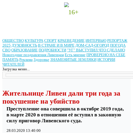
16+
ОБЩЕСТВО
КУЛЬТУРА
СПОРТ
КРАЕВЕДЕНИЕ
ИНТЕРВЬЮ
РЕПОРТАЖ
2025
ДУХОВНОСТЬ
В СТРАНЕ И В МИРЕ
ДОМ-САД-ОГОРОД
ПОГОДА
СВО
ОБРАЗОВАНИЕ
ПОДРОБНОСТИ
"УГ" ВЫСТУПИЛ.ЧТО СДЕЛАНО
Новогодние поздравления Ливенцам
Есть мнение
ПРОВЕРЕНО НА СЕБЕ
ПАМЯТЬ
Реклама
Здоровье
ЗНАМЕНИТЫЕ ЗЕМЛЯКИ
ИСТОРИИ
ЧИТАТЕЛЕЙ
Загрузка меню...
Жительнице Ливен дали три года за
покушение на убийство
Преступление она совершила в октябре 2019 года,
в марте 2020 в отношении её вступил в законную
силу приговор Ливенского суда.
28.03.2020 13:40:00