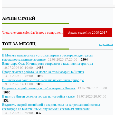
АРХИВ СТАТЕЙ
'dieraru:events.calendar' is not a component
Архив статей за 2009-2017
ТОП ЗА МЕСЯЦ
еще топы
В Москве неизвестные устроили взрыв в ресторане, где гуляли
высокопоставленные военные
02.08.2026 17:20:00
5504
Вице-мэра Орла Ничипорова отправили в колонию на три года
10.07.2026 09:10:00
1486
Продолжается работа на месте жёсткой аварии в Ливнах
13.07.2026 19:46:00
1090
В Ливенском районе стало меньше памятников природы
19.07.2026 14:17:00
1056
Водитель скорой помощи погиб в аварии в Ливнах
13.07.2026 17:56:00
1005
В центре Ливен сегодня горела пристройка к кафе
18.07.2026 20:07:00
851
Водитель скорой, погибший в аварии, ехал на запрещающий сигнал
светофора со включёнными звуковым и световым сигналами
14.07.2026 10:50:00
837