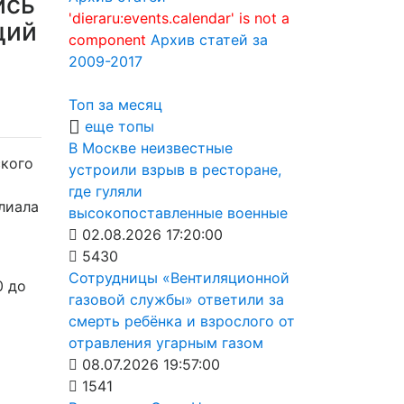
ись
'dieraru:events.calendar' is not a
ций
component
Архив статей за
2009-2017
Топ за месяц
еще топы
В Москве неизвестные
ского
устроили взрыв в ресторане,
где гуляли
лиала
высокопоставленные военные
02.08.2026 17:20:00
5430
Сотрудницы «Вентиляционной
0 до
газовой службы» ответили за
смерть ребёнка и взрослого от
отравления угарным газом
08.07.2026 19:57:00
1541