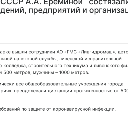
 СССР А.А. Ерёминой состязал
едений, предприятий и организа
 парке вышли сотрудники АО «ГМС «Ливгидромаш», дет
льной налоговой службы, ливенской исправительной
о колледжа, строительного техникума и ливенского фи
 500 метров, мужчины – 1000 метров.
ически все общеобразовательные учреждения города,
ориях, преодолевали дистанции протяженностью от 50
ебований по защите от коронавирусной инфекции.