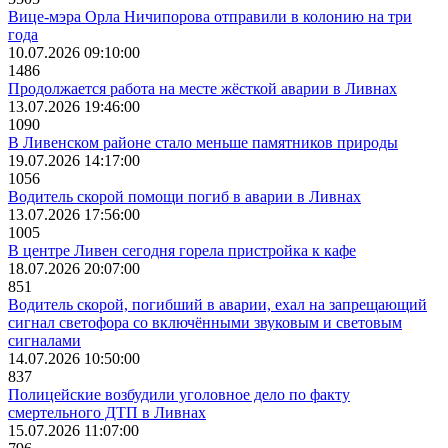
Вице-мэра Орла Ничипорова отправили в колонию на три
года
10.07.2026 09:10:00
1486
Продолжается работа на месте жёсткой аварии в Ливнах
13.07.2026 19:46:00
1090
В Ливенском районе стало меньше памятников природы
19.07.2026 14:17:00
1056
Водитель скорой помощи погиб в аварии в Ливнах
13.07.2026 17:56:00
1005
В центре Ливен сегодня горела пристройка к кафе
18.07.2026 20:07:00
851
Водитель скорой, погибший в аварии, ехал на запрещающий
сигнал светофора со включёнными звуковым и световым
сигналами
14.07.2026 10:50:00
837
Полицейские возбудили уголовное дело по факту
смертельного ДТП в Ливнах
15.07.2026 11:07:00