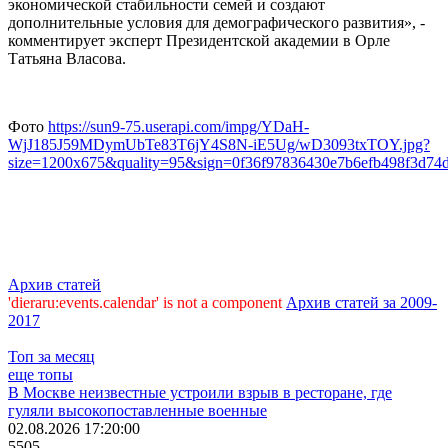
экономической стабильности семей и создают
дополнительные условия для демографического развития», -
комментирует эксперт Президентской академии в Орле
Татьяна Власова.
Фото
https://sun9-75.userapi.com/impg/YDaH-
WjJ185J59MDymUbTe83T6jY4S8N-iE5Ug/wD3093txTOY.jpg?
size=1200x675&quality=95&sign=0f36f97836430e7b6efb498f3d
Архив статей
'dieraru:events.calendar' is not a component
Архив статей за 2009-
2017
Топ за месяц
еще топы
В Москве неизвестные устроили взрыв в ресторане, где
гуляли высокопоставленные военные
02.08.2026 17:20:00
5505